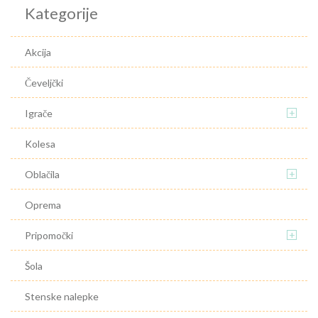
Kategorije
Akcija
Čeveljčki
+
Igrače
Kolesa
+
Oblačila
Oprema
+
Pripomočki
Šola
Stenske nalepke