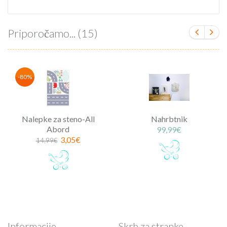
Priporočamo... (15)
-80%
Nalepke za steno-All
Nahrbtnik
Abord
99,99€
3,05€
14,99€
Informacije
Skrb za stranke