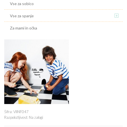
Vse za sobico
+
Vse za spanje
Za mami in očka
Šifra:
VIINF047
Razpoložljivost:
Na zalogi