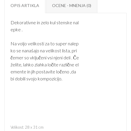
OPIS ARTIKLA
OCENE - MNENJA (0)
Dekorativne in zelo kul stenske nal
epke .

Na voljo velikosti za to super nalep
ko se nanašajo na velikost lista, pri 
čemer so vključeni vsi njeni deli . Če 
želite, lahko zlahka ločite različne el
emente in jih postavite ločeno ,da 
bi dobili svojo kompozicijo.
Velikost: 28 x 31 cm